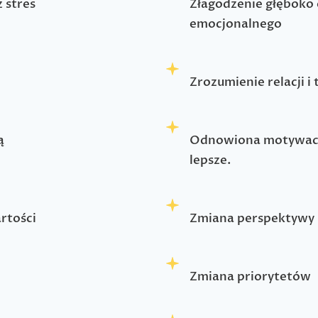
 stres
Złagodzenie głęboko 
emocjonalnego
Zrozumienie relacji 
ą
Odnowiona motywacja
lepsze.
rtości
Zmiana perspektywy
Zmiana priorytetów