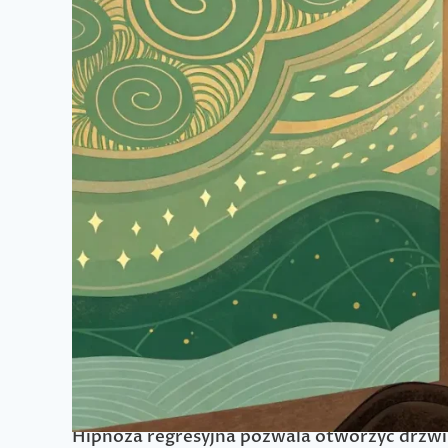
Hipnoza regresyjna to przygoda, podróż w gł
głębokie zanurzenie się w emocjach w poszu
Hipnoza regresyjna pozwala otworzyć drzwi 