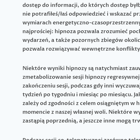
dostęp do informacji, do których dostęp by
nie potrafiłeś/łaś odpowiedzieć i wskazać
wymiarach energetyczno-czasoprzestrzennyc
najprościej: hipnoza pozwala zrozumieć poc
wydarzeń, a także pozornych zbiegów okolic
pozwala rozwiązywać wewnętrzne konflikty, 
Niektóre wyniki hipnozy są natychmiast zauw
zmetabolizowanie sesji hipnozy regresywnej r
zakończeniu sesji, podczas gdy inni wyczuwaj
tydzień po tygodniu i miesiąc po miesiącu. J
zależy od zgodności z celem osiągniętym w 
momencie z naszej własnej woli. Niektóre wy
zastąpią poprzednią, a jeszcze inne mogą trw