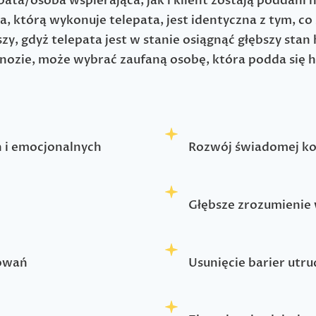
ata/osoba wspierająca, jak i klient zostają poddani 
a, którą wykonuje telepata, jest identyczna z tym, c
y, gdyż telepata jest w stanie osiągnąć głębszy stan
pnozie, może wybrać zaufaną osobę, która podda się hi
 i emocjonalnych
Rozwój świadomej ko
Głębsze zrozumienie 
howań
Usunięcie barier utr