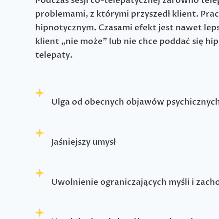
Podczas sesji co-telepatycznej zarówno telep
problemami, z którymi przyszedł klient. Prac
hipnotycznym. Czasami efekt jest nawet lepsz
klient „nie może” lub nie chce poddać się hi
telepaty.
Ulga od obecnych objawów psychicznych
Jaśniejszy umysł
Uwolnienie ograniczających myśli i zac