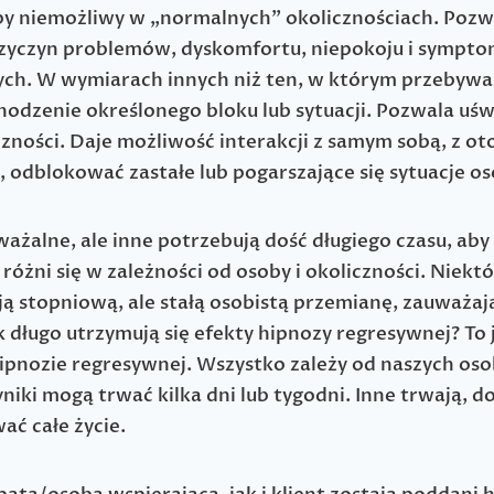
łby niemożliwy w „normalnych” okolicznościach. Pozw
 przyczyn problemów, dyskomfortu, niepokoju i symp
h. W wymiarach innych niż ten, w którym przebywasz
hodzenie określonego bloku lub sytuacji. Pozwala uś
zności. Daje możliwość interakcji z samym sobą, z o
odblokować zastałe lub pogarszające się sytuacje os
ażalne, ale inne potrzebują dość długiego czasu, aby 
óżni się w zależności od osoby i okoliczności. Niektó
ą stopniową, ale stałą osobistą przemianę, zauważają
ak długo utrzymują się efekty hipnozy regresywnej? T
hipnozie regresywnej. Wszystko zależy od naszych os
niki mogą trwać kilka dni lub tygodni. Inne trwają, d
ać całe życie.