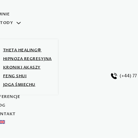
MNIE
TODY
THETA HEALING®
HIPNOZA REGRESYJNA
KRONIKI AKASZY
(+44) 77
FENG SHUI
JOGA ŚMIECHU
J ZESPÓŁ
FERENCJE
OG
NTAKT