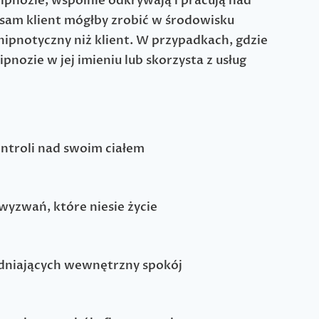
hipnozie, wspólnie odkrywają i pracują nad
o sam klient mógłby zrobić w środowisku
 hipnotyczny niż klient. W przypadkach, gdzie
pnozie w jej imieniu lub skorzysta z usług
ntroli nad swoim ciałem
wyzwań, które niesie życie
udniających wewnętrzny spokój