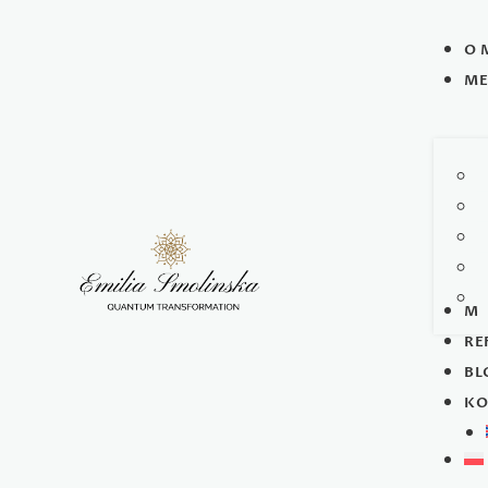
O 
ME
MÓ
RE
BL
KO