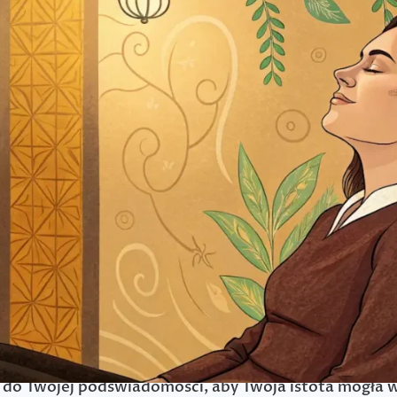
ąb siebie. To podróż przez między wymiarowe portale
kiwaniu korzeni problemów, które są głęboko ukryte
do Twojej podświadomości, aby Twoja istota mogła w