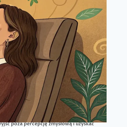
 czasu i komunikację telepatyczną. To
 wewnątrz Ciebie.
yjść poza percepcję zmysłową i uzyskać